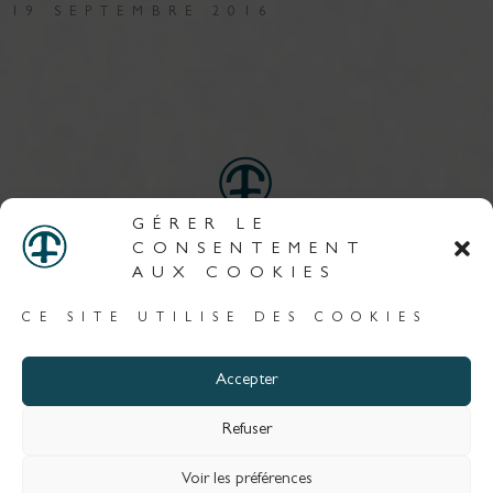
19 SEPTEMBRE 2016
GÉRER LE
PARME
CONSENTEMENT
BARATIER
AUX COOKIES
CE SITE UTILISE DES COOKIES
MENTIONS LEGALES
RGPD
Accepter
Refuser
Voir les préférences